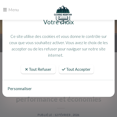
Menu
Votre choix
Ce site utilise des cookies et vous donne le contrôle sur
ceux que vous souhaitez activer. Vous avez le choix de les
accepter ou de les refuser pour naviguer sur notre site
internet.
Accueil
Actualités
Nettoyage clim (06 & 83) : air sain, performance et économies
Tout Refuser
Tout Accepter
Nettoyage clim (06 & 83) : air sain,
Personnaliser
performance et économies
PUBLIÉ LE : 12 FÉVRIER , 2026